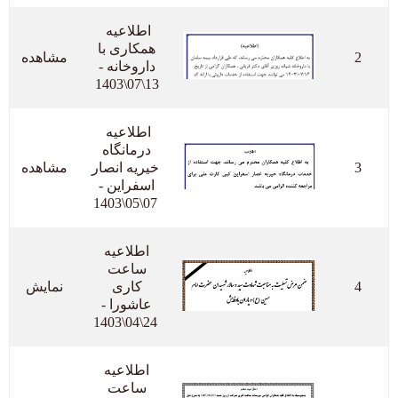
اطلاعیه  
همکاری با 
2
مشاهده
داروخانه - 
13\07\1403 
اطلاعیه  
درمانگاه 
3
خیریه انصار 
مشاهده
اسفراین - 
07\05\1403
اطلاعیه 
ساعت 
4
کاری 
نمایش
عاشورا - 
24\04\1403
اطلاعیه 
ساعت 