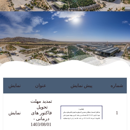
شماره
پیش نمایش
عنوان
نمایش
تمدید مهلت 
تحویل  
1
فاکتور های 
نمایش
درمانی - 
1403/08/01