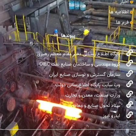
اخبار
اطلاعیه ها
فرم ها
پیوندها
پایگاه اطــلاع رســـانی دفتر مقام معظم رهبری
گروه مهندسی و ساختمان صنایع نفت OIEC
سازمان گسترش و نوسازی صنایع ایران
وب سایت پایگاه اطلاع‌رسانی دولت
وزارت صنعت، معدن و تجارت
ستاد تحول صنایع و معادن
ایدرو نیوز