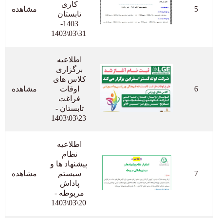
کاری 
5
مشاهده
تابستان 
1403- 
31\03\1403
اطلاعیه 
برگزاری 
کلاس های 
6
اوقات 
مشاهده
فراغت 
تابستان - 
23\03\1403
اطلاعیه 
نظام 
پیشنهاد ها و 
7
سیستم 
مشاهده
پاداش 
مربوطه - 
20\03\1403