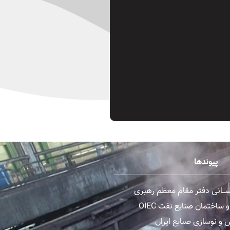
پیوندها
رســـانی دفتر مقام معظم رهبری
ساختمان صنایع نفت OIEC
و نوسازی صنایع ایران