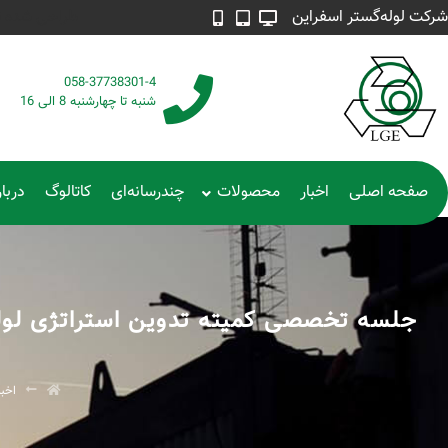
شرکت لوله‌گستر اسفراین
طراحی شده توسط م
058-37738301-4
شنبه تا چهارشنبه 8 الی 16
صفحه اصلی
اخبار
محصولات
چندرسانه‌ای
کاتالوگ
دربار
جلسه تخصصی کمیته تدوین استراتژی لول
اخبا