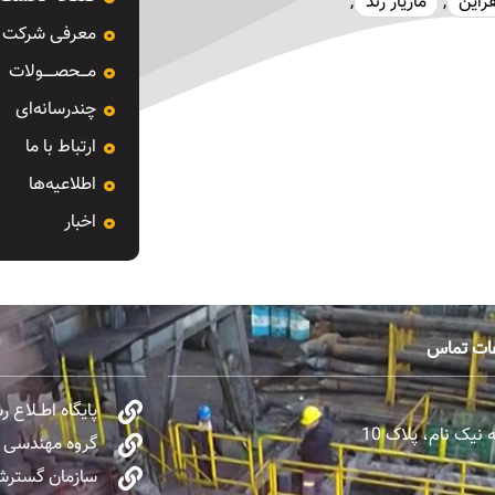
راین
,
مازیار زند
,
معرفی شرکت
مـــحصـــــولات
چندرسانه‌ای
ارتباط با ما
اطلاعیه‌ها
اخبار
عات تماس
پایگاه اطــلاع 
یک نام، پلاک 10
گروه مهندسی و 
سازمان گسترش 