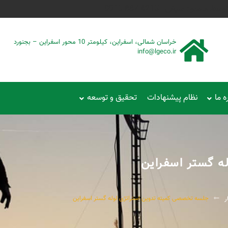
حمود سیفی | 4215 887 0915
خراسان شمالی، اسفراین، کیلومتر 10 محور اسفراین – بجنورد
info@lgeco.ir
ه ما
نظام پیشنهادات
تحقیق و توسعه
ه گستر اسفراین
جلسه تخصصی کمیته تدوین استراتژی لوله گستر اسفراین
ر