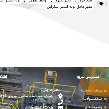
استراتژی
,
دکتر ندیری
,
روابط عمومی
,
لوله گستر اسف
مدیر عامل لوله گستر اسفراین
دسترسی سریع
اطلا
دفتر فروش:
صفحه نخست
تهران، میرداماد،شمس تبریزی،کوچه ن
مـــحصـــــولات
-
چندرسانه‌ای
info@LGECO.ir