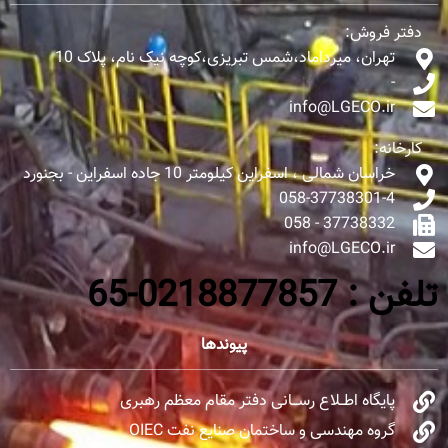
دفتر فروش:
تهران، میرداماد،شمس تبریزی،کوچه نیک نام، پلاک 10
-
info@LGECO.ir
کارخانه:
خراسان شمالی ، اسفراین کیلومتر 10 جاده اسفراین - بجنورد
058-37738301-4
37738332 - 058
info@LGECO.ir
تلفن : 0218877857-65
پیوندها
پایگاه اطــلاع رســـانی دفتر مقام معظم رهبری
گروه مهندسی و ساختمان صنایع نفت OIEC