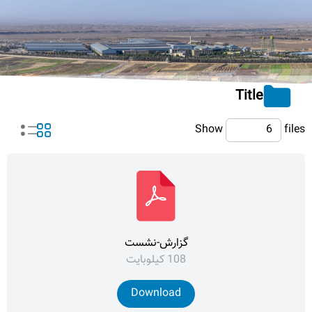
Title
Show
files
گزارش-نشست
108 کیلوبایت
Download