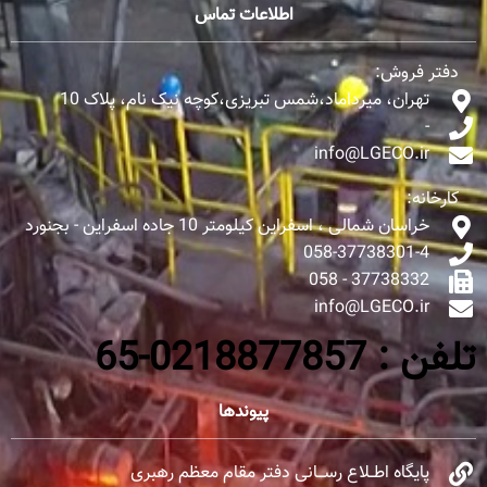
اطلاعات تماس
دفتر فروش:
تهران، میرداماد،شمس تبریزی،کوچه نیک نام، پلاک 10
-
info@LGECO.ir
کارخانه:
خراسان شمالی ، اسفراین کیلومتر 10 جاده اسفراین - بجنورد
058-37738301-4
37738332 - 058
info@LGECO.ir
تلفن : 0218877857-65
پیوندها
پایگاه اطــلاع رســـانی دفتر مقام معظم رهبری