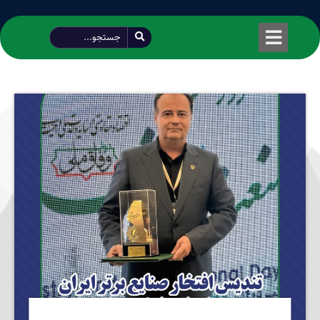
طراحی شده توسط محمود سیفی | 4215 887 0915