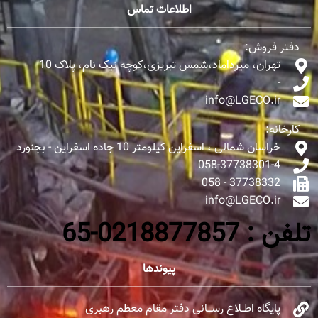
اطلاعات تماس
دفتر فروش:
تهران، میرداماد،شمس تبریزی،کوچه نیک نام، پلاک 10
-
info@LGECO.ir
کارخانه:
خراسان شمالی ، اسفراین کیلومتر 10 جاده اسفراین - بجنورد
058-37738301-4
37738332 - 058
info@LGECO.ir
تلفن : 0218877857-65
پیوندها
پایگاه اطــلاع رســـانی دفتر مقام معظم رهبری