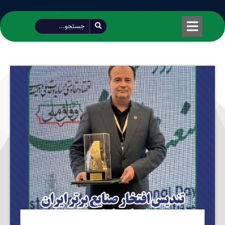
طراحی شده توسط محمود سیفی | 4215 887 0915