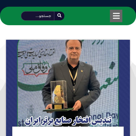
طراحی شده توسط محمود سیفی | 4215 887 0915