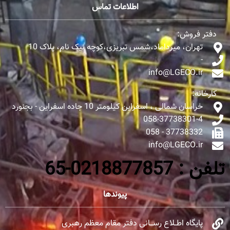
اطلاعات تماس
دفتر فروش:
تهران، میرداماد،شمس تبریزی،کوچه نیک نام، پلاک 10
-
info@LGECO.ir
کارخانه:
خراسان شمالی ، اسفراین کیلومتر 10 جاده اسفراین - بجنورد
058-37738301-4
37738332 - 058
info@LGECO.ir
تلفن : 0218877857-65
پیوندها
پایگاه اطــلاع رســـانی دفتر مقام معظم رهبری