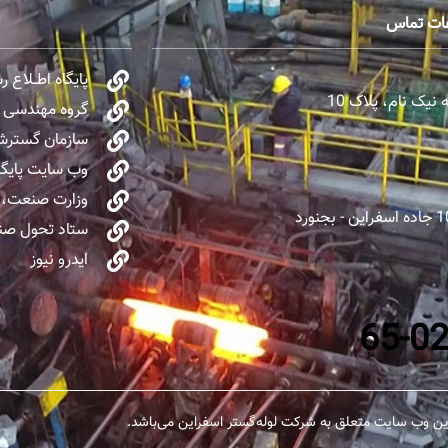
عات تماس
پایگاه اطــلاع 
یک نام، پلاک 10
گروه مهندسی و 
سازمان گسترش 
وب سایت پایگا
وزارت صنعت، 
ستاد تحول صنا
ایدرو نیوز
ن وب سایت متعلق به شرکت لوله‌گستر اسفراین می‌باشد.