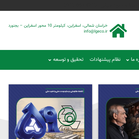
حمود سیفی | 4215 887 0915
خراسان شمالی، اسفراین، کیلومتر 10 محور اسفراین – بجنورد
info@lgeco.ir
ه ما
نظام پیشنهادات
تحقیق و توسعه