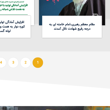
افزایش آمادگی تولید
مقام معظم رهبری،امام خامنه ای به
کوره دوار به همت و
درجه رفیع شهادت نائل آمدند
لوله گست
4
3
2
1