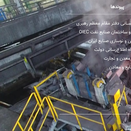
پیوندها
رســـانی دفتر مقام معظم رهبری
ساختمان صنایع نفت OIEC
و نوسازی صنایع ایران
ه اطلاع‌رسانی دولت
معدن و تجارت
یع و معادن