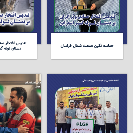
تندیس افتخار صنای
حماسه نگین صنعت شمال خراسان
دستان لوله گس