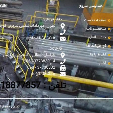
دسترسی سریع
اطلا
دفتر فروش:
صفحه نخست
تهران، میرداماد،شمس تبریزی،کوچه ن
مـــحصـــــولات
-
چندرسانه‌ای
info@LGECO.ir
گواهینامه ها
کارخانه:
ارتباط با ما
خراسان شمالی ، اسفراین کیلومتر 10 جاده اسفراین - بجنورد
058-37738301-4
اخبار
37738332 - 058
info@LGECO.ir
تلفن : 0218877857-65
تمامی حقوق ای