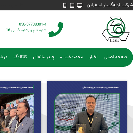
شرکت لوله‌گستر اسفراین
طراحی شده توسط م
058-37738301-4
شنبه تا چهارشنبه 8 الی 16
صفحه اصلی
اخبار
محصولات
چندرسانه‌ای
کاتالوگ
دربار