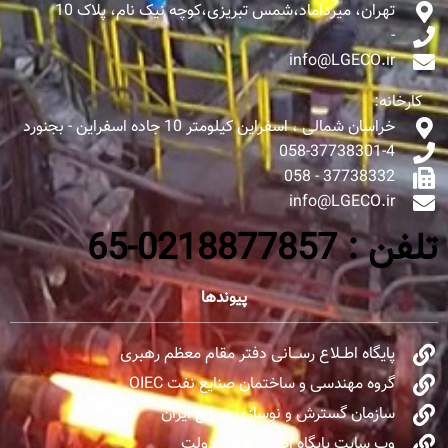
تهران، میرداماد،شمس تبریزی،کوچه نیک نام، پلاک 10
-
info@LGECO.ir
کارخانه:
خراسان شمالی ، اسفراین کیلومتر 10 جاده اسفراین - بجنورد
058-37738301-4
37738332 - 058
info@LGECO.ir
تلفن : 0218877857-65
پیوندها
پایگاه اطــلاع رســـانی دفتر مقام معظم رهبری
گروه مهندسی و ساختمان صنایع نفت OIEC
سازمان گسترش و نوسازی صنایع ایران
وب سایت پایگاه اطلاع‌رسانی دولت