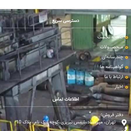
دسترسی سریع
صفحه نخست
مـــحصـــــولات
چندرسانه‌ای
گواهینامه ها
ارتباط با ما
اخبار
اطلاعات تماس
دفتر فروش:
تهران، میرداماد،شمس تبریزی،کوچه نیک نام، پلاک 10
-