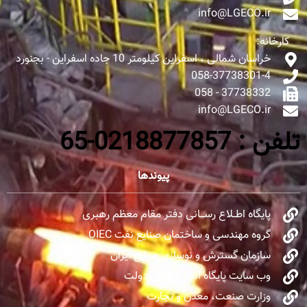
info@LGECO.ir
کارخانه:
خراسان شمالی ، اسفراین کیلومتر 10 جاده اسفراین - بجنورد
058-37738301-4
37738332 - 058
info@LGECO.ir
تلفن : 0218877857-65
پیوندها
پایگاه اطــلاع رســـانی دفتر مقام معظم رهبری
گروه مهندسی و ساختمان صنایع نفت OIEC
سازمان گسترش و نوسازی صنایع ایران
وب سایت پایگاه اطلاع‌رسانی دولت
وزارت صنعت، معدن و تجارت