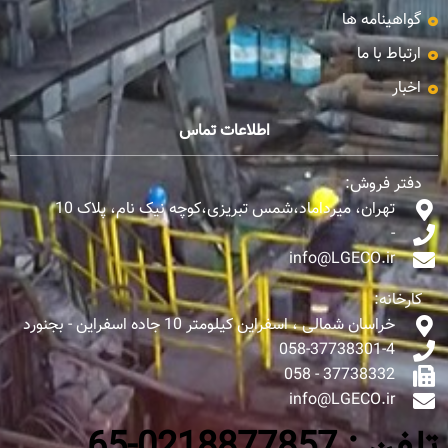
گواهینامه ها
ارتباط با ما
اخبار
اطلاعات تماس
دفتر فروش:
تهران، میرداماد،شمس تبریزی،کوچه نیک نام، پلاک 10
-
info@LGECO.ir
کارخانه:
خراسان شمالی ، اسفراین کیلومتر 10 جاده اسفراین - بجنورد
058-37738301-4
37738332 - 058
info@LGECO.ir
تلفن : 0218877857-65