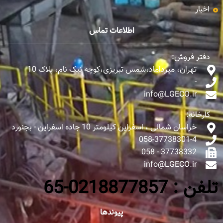
اخبار
اطلاعات تماس
دفتر فروش:
تهران، میرداماد،شمس تبریزی،کوچه نیک نام، پلاک 10
-
info@LGECO.ir
کارخانه:
خراسان شمالی ، اسفراین کیلومتر 10 جاده اسفراین - بجنورد
058-37738301-4
37738332 - 058
info@LGECO.ir
تلفن : 0218877857-65
پیوندها