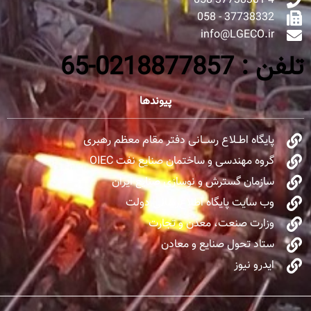
058-37738301-4
37738332 - 058
info@LGECO.ir
تلفن : 0218877857-65
پیوندها
پایگاه اطــلاع رســـانی دفتر مقام معظم رهبری
گروه مهندسی و ساختمان صنایع نفت OIEC
سازمان گسترش و نوسازی صنایع ایران
وب سایت پایگاه اطلاع‌رسانی دولت
وزارت صنعت، معدن و تجارت
ستاد تحول صنایع و معادن
ایدرو نیوز