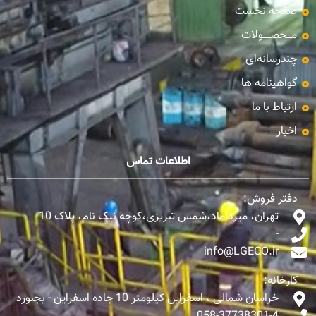
صفحه نخست
مـــحصـــــولات
چندرسانه‌ای
گواهینامه ها
ارتباط با ما
اخبار
اطلاعات تماس
دفتر فروش:
تهران، میرداماد،شمس تبریزی،کوچه نیک نام، پلاک 10
-
info@LGECO.ir
کارخانه:
خراسان شمالی ، اسفراین کیلومتر 10 جاده اسفراین - بجنورد