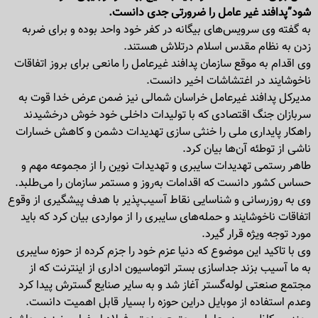
شود”پدافند غیر عامل را ضرورتی جدی دانست.
به گفته وی سرویس‌های بیگانه در کفر خود واحد بوده و برای ضربه
زدن به نظام مقدس اسلام درتلاش هستند.
وی اقدام به موقع سازمان پدافند غیر‌عامل را مانعی برای بروز اتفاقات
ناخوشایند در اغتشاشات اخیر دانست.
مدیر‌کل پدافند غیر‌عامل خراسان شمالی نیز ضمن عرض خدا قوت به
سربازان جنگ اقتصادی که با تولیدات داخلی خود خوش درخشیدند
راهکار پایداری ملی را خنثی سازی تهدیدات دشمن و کاهش خسارات
ناشی از توطئه آن‌ها بیان کرد.
طاهر رستمی تهدیدات سایبری و تهدیدات نوین را از مجموعه مهم و
حساس کشور دانست که اقدامات به‌روز و مستمر سازمان را می‌طلبد.
وی به روز‌رسانی و شناسایی نقاط آسیب‌پذیر با هدف پیشگیری از وقوع
اتفاقات ناخوشایند و حمله‌های سایبری را از مواردی بیان کرد که باید
مورد توجه ویژه قرار گیرد.
وی با تاکید این موضوع که دنیا عزم خود را جزم کرده از حوزه سایبری
به ما آسیب بزند جداسازی بستر اتوماسیون اداری از اینترنت که از
مجتمع صنعتی لوله‌گستر آغاز شد و به سایر صنایع گسترش پیدا کرد
وعدم استفاده از موبایل دراین حوزه را بسیار قابل اهمیت دانست.