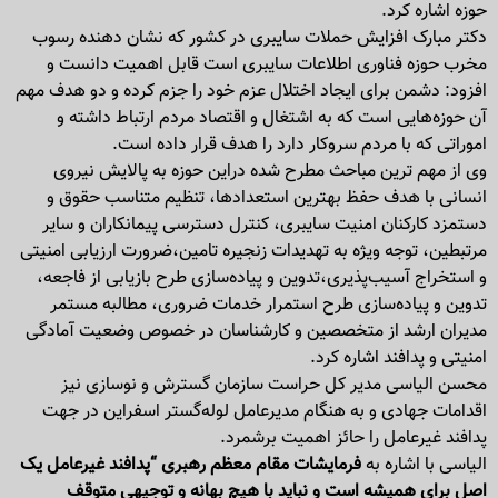
حوزه اشاره کرد.
دکتر مبارک افزایش حملات سایبری در کشور که نشان دهنده رسوب
مخرب حوزه فناوری اطلاعات سایبری است قابل اهمیت دانست و
افزود: دشمن برای ایجاد اختلال عزم خود را جزم کرده و دو هدف مهم
آن حوزه‌هایی است که به اشتغال و اقتصاد مردم ارتباط داشته و
اموراتی که با مردم سروکار دارد را هدف قرار داده است.
وی از مهم ترین مباحث مطرح شده دراین حوزه به پالایش نیروی
انسانی با هدف حفظ بهترین استعداد‌ها، تنظیم متناسب حقوق و
دستمزد کارکنان امنیت سایبری، کنترل دسترسی پیمانکاران و سایر
مرتبطین، توجه ویژه به تهدیدات زنجیره تامین،ضرورت ارزیابی امنیتی
و استخراج آسیب‌پذیری،تدوین و پیاده‌سازی طرح بازیابی از فاجعه،
تدوین و پیاده‌سازی طرح استمرار خدمات ضروری، مطالبه مستمر
مدیران ارشد از متخصصین و کارشناسان در خصوص وضعیت آمادگی
امنیتی و پدافند اشاره کرد.
محسن الیاسی مدیر کل حراست سازمان گسترش و نوسازی نیز
اقدامات جهادی و به هنگام مدیر‌عامل لوله‌گستر اسفراین در جهت
پدافند غیر‌عامل را حائز اهمیت برشمرد.
الیاسی با اشاره به
فرمایشات مقام معظم رهبری “پدافند غیرعامل یک
اصل برای همیشه است و نباید با هیچ بهانه و توجیهی متوقف