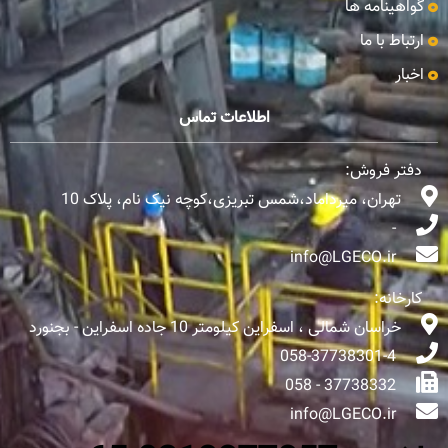
گواهینامه ها
ارتباط با ما
اخبار
اطلاعات تماس
دفتر فروش:
تهران، میرداماد،شمس تبریزی،کوچه نیک نام، پلاک 10
-
info@LGECO.ir
کارخانه:
خراسان شمالی ، اسفراین کیلومتر 10 جاده اسفراین - بجنورد
058-37738301-4
37738332 - 058
info@LGECO.ir