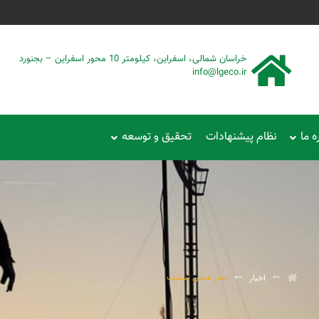
حمود سیفی | 4215 887 0915
خراسان شمالی، اسفراین، کیلومتر 10 محور اسفراین – بجنورد
info@lgeco.ir
ه ما
نظام پیشنهادات
تحقیق و توسعه
بندر عباس تسلیت
اخبار