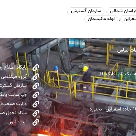
راسان شمالی
,
سازمان گسترش
,
سفراین
,
لوله مانیسمان
عات تماس
پایگاه اطــلاع 
یک نام، پلاک 10
گروه مهندسی و 
سازمان گسترش 
وب سایت پایگا
وزارت صنعت، 
ستاد تحول صنا
ایدرو نیوز