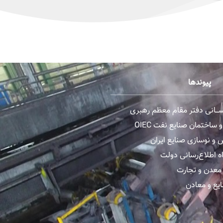
پیوندها
رســـانی دفتر مقام معظم رهبری
ساختمان صنایع نفت OIEC
و نوسازی صنایع ایران
ه اطلاع‌رسانی دولت
معدن و تجارت
یع و معادن