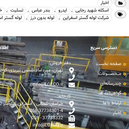
اخبار
اسکله شهید رجایی
,
ایدرو
,
بندر عباس
,
تسلیت
,
خ
شرکت لوله گستر اسفراین
,
لوله بدون درز
,
لوله گستر ا
دسترسی سریع
اطلا
دفتر فروش:
صفحه نخست
تهران، میرداماد،شمس تبریزی،کوچه ن
مـــحصـــــولات
-
چندرسانه‌ای
info@LGECO.ir
گواهینامه ها
کارخانه:
ارتباط با ما
خراسان شمالی ، اسفراین کیلومتر 10 جاده اسفراین - بجنورد
058-37738301-4
اخبار
37738332 - 058
info@LGECO.ir