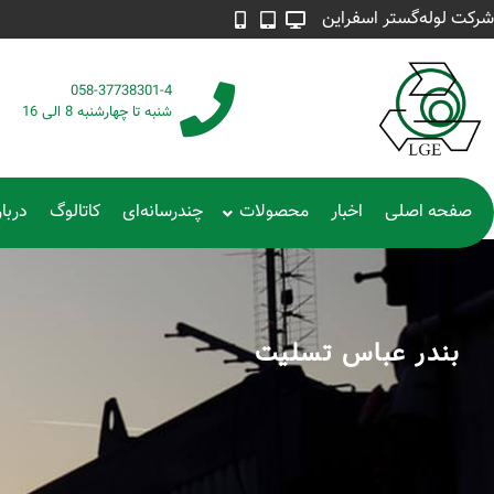
شرکت لوله‌گستر اسفراین
طراحی شده توسط م
058-37738301-4
شنبه تا چهارشنبه 8 الی 16
صفحه اصلی
اخبار
محصولات
چندرسانه‌ای
کاتالوگ
دربار
بندر عباس تسلیت