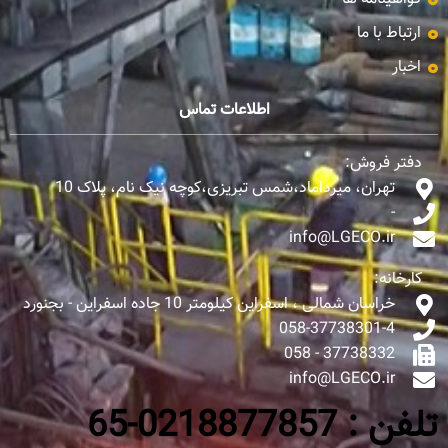
ارتباط با ما
اخبار
اطلاعات تماس
دفتر فروش:
تهران، میرداماد،شمس تبریزی،کوچه نیک نام، پلاک 10
-
info@LGECO.ir
کارخانه:
خراسان شمالی ، اسفراین کیلومتر 10 جاده اسفراین - بجنورد
058-37738301-4
37738332 - 058
info@LGECO.ir
تلفن : 0218877857-65