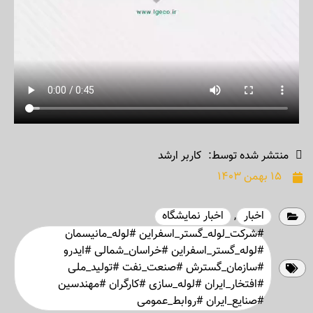
منتشر شده توسط:
کاربر ارشد
۱۵ بهمن ۱۴۰۳
اخبار
,
اخبار نمایشگاه
#شرکت_لوله_گستر_اسفراین #لوله_مانیسمان
#لوله_گستر_اسفراین #خراسان_شمالی #ایدرو
#سازمان_گسترش #صنعت_نفت #تولید_ملی
#افتخار_ایران #لوله_سازی #کارگران #مهندسین
#صنایع_ایران #روابط_عمومی