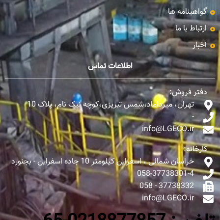
گواهینامه ها
ارتباط با ما
اخبار
اطلاعات تماس
دفتر فروش:
تهران، میرداماد،شمس تبریزی،کوچه نیک نام، پلاک 10
-
info@LGECO.ir
کارخانه:
خراسان شمالی ، اسفراین کیلومتر 10 جاده اسفراین - بجنورد
058-37738301-4
37738332 - 058
info@LGECO.ir