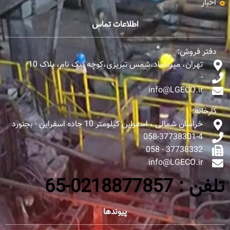
اخبار
اطلاعات تماس
دفتر فروش:
تهران، میرداماد،شمس تبریزی،کوچه نیک نام، پلاک 10
-
info@LGECO.ir
کارخانه:
خراسان شمالی ، اسفراین کیلومتر 10 جاده اسفراین - بجنورد
058-37738301-4
37738332 - 058
info@LGECO.ir
تلفن : 0218877857-65
پیوندها