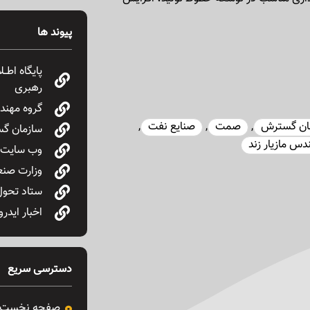
پیوند ها
پایگاه اطـ
رهبری
گروه مهندس
ان گسترش
,
صمت
,
صنایع نفت
,
سازمان گس
دس مازیار زند
وب سایت پ
وزارت صنع
ستاد تحول
اخبار ایدرو
دسترسی سریع
صفحه نخست