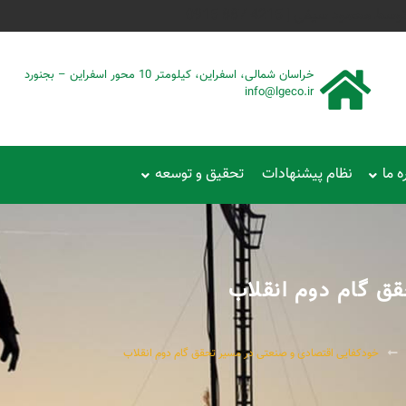
حمود سیفی | 4215 887 0915
خراسان شمالی، اسفراین، کیلومتر 10 محور اسفراین – بجنورد
info@lgeco.ir
ه ما
نظام پیشنهادات
تحقیق و توسعه
ق گام دوم انقلاب
خودکفایی اقتصادی و صنعتی در مسیر تحقق گام دوم انقلاب