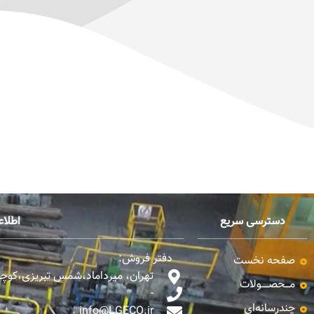
دسترسی سریع
اطلا
دفتر فروش:
صفحه نخست
تهران، میرداماد،شمس تبریزی،کوچه ن
مـــحصـــــولات
-
چندرسانه‌ای
info@LGECO.ir