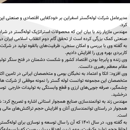
مدیر‌عامل شرکت لوله‌گستر اسفراین بر خودکفایی اقتصادی و صنعتی این
کرد.
مهندس مازیار زند با بیان این که محصولات استراتژیک لوله‌گستر در شرا
صنعتی کمک بزرگی کرده است از تحقق گام دوم انقلاب اسلامی ایران در 
به گفته وی با بررسی و امکان سنجی، ظرفیت‌های بالقوه تولید در شرکت ر
کاربردی بهره وری را افزایش دادیم.
وی زنده و پابرجا بودن اقتصاد کشور و شکست دشمنان در فتح سنگر تولید ر
مقام معظم رهبری دانست.
وی افزود: اتکا و اعتماد به نخبگان بومی و متخصصان ایرانی در تامین اکث
متخصصان این مجموعه توانست لوله گستر را نمونه موفقی از شرکت های ت
چشمگیر، صرفه جویی‌های ارزی و قطع وابستگی به تولیدات خارجی توس
درخشید.
مهندس زند به توانمند‌سازی صنایع همجوار استانی اشاره و تصریح کرد:
همجوار در راستای توانمندسازی آنان و افزایش حجم تراکنش‌های مالی و 
است.
به گفته وی، در سال ۱۴۰۱ که آن را سال توسعه و نوسازی بر
لحاظ حجم تولید وکیفیت، مهم ترین اهداف پیش روست که با سرمایه‌گذ