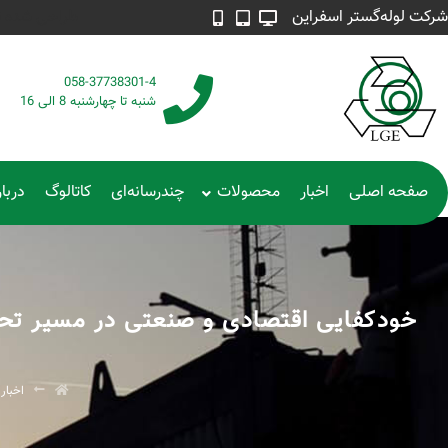
شرکت لوله‌گستر اسفراین
طراحی شده توسط م
058-37738301-4
شنبه تا چهارشنبه 8 الی 16
صفحه اصلی
اخبار
محصولات
چندرسانه‌ای
کاتالوگ
دربار
خودکفایی اقتصادی و صنعتی در مسیر تحق
اخبار