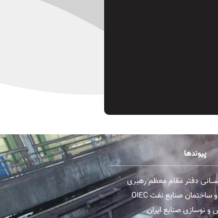
پیوندها
رســـانی دفتر مقام معظم رهبری
ساختمان صنایع نفت OIEC
و نوسازی صنایع ایران