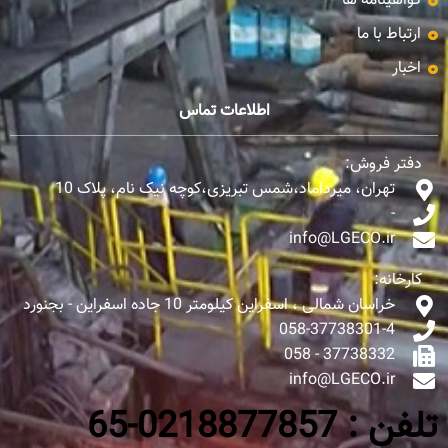
گواهینامه ها
ارتباط با ما
اخبار
اطلاعات تماس
دفتر فروش:
تهران، میرداماد،شمس تبریزی،کوچه نیک نام، پلاک 10
-
info@LGECO.ir
کارخانه:
خراسان شمالی ، اسفراین کیلومتر 10 جاده اسفراین - بجنورد
058-37738301-4
37738332 - 058
info@LGECO.ir
تلفن : 0218877857-65