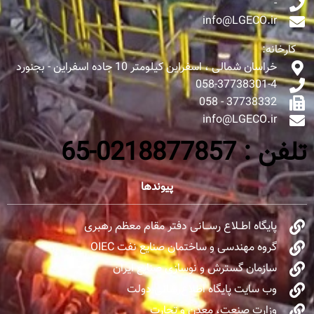
-
info@LGECO.ir
کارخانه:
خراسان شمالی ، اسفراین کیلومتر 10 جاده اسفراین - بجنورد
058-37738301-4
37738332 - 058
info@LGECO.ir
تلفن : 0218877857-65
پیوندها
پایگاه اطــلاع رســـانی دفتر مقام معظم رهبری
گروه مهندسی و ساختمان صنایع نفت OIEC
سازمان گسترش و نوسازی صنایع ایران
وب سایت پایگاه اطلاع‌رسانی دولت
وزارت صنعت، معدن و تجارت