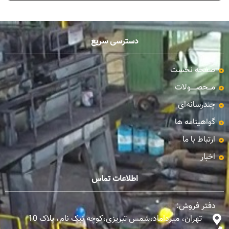
دسترسی سریع
صفحه نخست
مـــحصـــــولات
چندرسانه‌ای
گواهینامه ها
ارتباط با ما
اخبار
اطلاعات تماس
دفتر فروش:
تهران، میرداماد،شمس تبریزی،کوچه نیک نام، پلاک 10