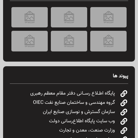
SpinBoss Casino app: speel onderweg met gemak en veiligheid
Új játékok és bónuszok a Magyar Online Casino 2026-os ajánlatában
Betalingen en beveiliging bij online casino’s: wat je moet weten
پیوند ها
پایگاه اطــلاع رســـانی دفتر مقام معظم رهبری
گروه مهندسی و ساختمان صنایع نفت OIEC
سازمان گسترش و نوسازی صنایع ایران
وب سایت پایگاه اطلاع‌رسانی دولت
وزارت صنعت، معدن و تجارت