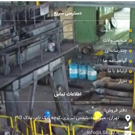
دسترسی سریع
صفحه نخست
مـــحصـــــولات
چندرسانه‌ای
گواهینامه ها
ارتباط با ما
اخبار
اطلاعات تماس
دفتر فروش:
تهران، میرداماد،شمس تبریزی،کوچه نیک نام، پلاک 10
-
info@LGECO.ir