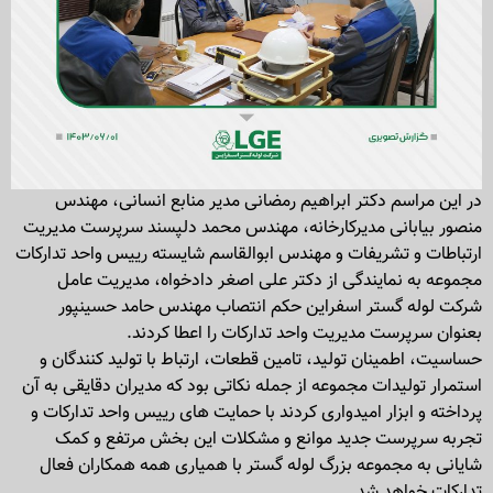
در این مراسم دکتر ابراهیم رمضانی مدیر منابع انسانی، مهندس
منصور بیابانی مدیرکارخانه، مهندس محمد دلپسند سرپرست مدیریت
ارتباطات و تشریفات و مهندس ابوالقاسم شایسته رییس واحد تدارکات
مجموعه به نمایندگی از دکتر علی اصغر دادخواه، مدیریت عامل
شرکت لوله گستر اسفراین حکم انتصاب مهندس حامد حسینپور
بعنوان سرپرست مدیریت واحد تدارکات را اعطا کردند.
حساسیت، اطمینان تولید، تامین قطعات، ارتباط با تولید کنندگان و
استمرار تولیدات مجموعه از جمله نکاتی بود که مدیران دقایقی به آن
پرداخته و ابزار امیدواری کردند با حمایت های رییس واحد تدارکات و
تجربه سرپرست جدید موانع و مشکلات این بخش مرتفع و کمک
شایانی به مجموعه بزرگ لوله گستر با همیاری همه همکاران فعال
تدارکات خواهد شد.