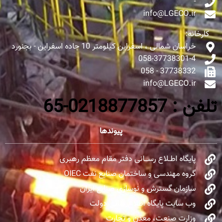
-
info@LGECO.ir
کارخانه:
خراسان شمالی ، اسفراین کیلومتر 10 جاده اسفراین - بجنورد
058-37738301-4
37738332 - 058
info@LGECO.ir
تلفن : 0218877857-65
پیوندها
پایگاه اطــلاع رســـانی دفتر مقام معظم رهبری
گروه مهندسی و ساختمان صنایع نفت OIEC
سازمان گسترش و نوسازی صنایع ایران
وب سایت پایگاه اطلاع‌رسانی دولت
وزارت صنعت، معدن و تجارت