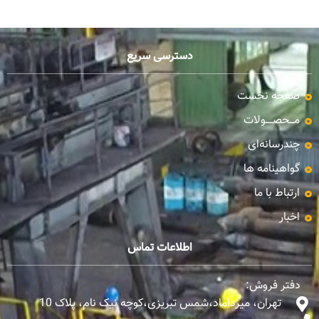
دسترسی سریع
صفحه نخست
مـــحصـــــولات
چندرسانه‌ای
گواهینامه ها
ارتباط با ما
اخبار
اطلاعات تماس
دفتر فروش:
تهران، میرداماد،شمس تبریزی،کوچه نیک نام، پلاک 10