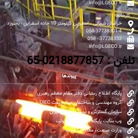
info@LGECO.ir
کارخانه:
خراسان شمالی ، اسفراین کیلومتر 10 جاده اسفراین - بجنورد
058-37738301-4
37738332 - 058
info@LGECO.ir
تلفن : 0218877857-65
پیوندها
پایگاه اطــلاع رســـانی دفتر مقام معظم رهبری
گروه مهندسی و ساختمان صنایع نفت OIEC
سازمان گسترش و نوسازی صنایع ایران
وب سایت پایگاه اطلاع‌رسانی دولت
وزارت صنعت، معدن و تجارت