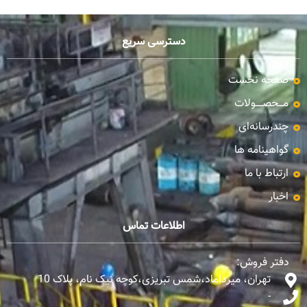
دسترسی سریع
صفحه نخست
مـــحصـــــولات
چندرسانه‌ای
گواهینامه ها
ارتباط با ما
اخبار
اطلاعات تماس
دفتر فروش:
تهران، میرداماد،شمس تبریزی،کوچه نیک نام، پلاک 10
-