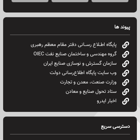
Fast Withdrawal Casino bonuses to explore in 2026: maximize your instant payouts
Fast Withdrawal Casinos Canada: Discover the best welcome bonuses for instant payouts
پیوند ها
پایگاه اطــلاع رســـانی دفتر مقام معظم رهبری
گروه مهندسی و ساختمان صنایع نفت OIEC
سازمان گسترش و نوسازی صنایع ایران
وب سایت پایگاه اطلاع‌رسانی دولت
وزارت صنعت، معدن و تجارت
ستاد تحول صنایع و معادن
اخبار ایدرو
دسترسی سریع