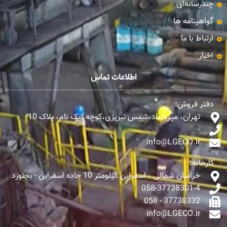
چندرسانه‌ای
گواهینامه ها
ارتباط با ما
اخبار
اطلاعات تماس
دفتر فروش:
تهران، میرداماد،شمس تبریزی،کوچه نیک نام، پلاک 10
-
info@LGECO.ir
کارخانه:
خراسان شمالی ، اسفراین کیلومتر 10 جاده اسفراین - بجنورد
058-37738301-4
37738332 - 058
info@LGECO.ir