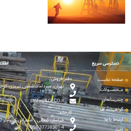
دسترسی سریع
اطلا
دفتر فروش:
صفحه نخست
تهران، میرداماد،شمس تبریزی،کوچه ن
مـــحصـــــولات
-
چندرسانه‌ای
info@LGECO.ir
گواهینامه ها
کارخانه:
ارتباط با ما
خراسان شمالی ، اسفراین کیلومتر 10 جاده اسفراین - بجنورد
058-37738301-4
اخبار