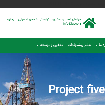
حمود سیفی | 4215 887 0915
خراسان شمالی، اسفراین، کیلومتر 10 محور اسفراین – بجنورد
info@lgeco.ir
ه ما
نظام پیشنهادات
تحقیق و توسعه
Project five