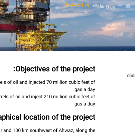
Project five
پروژه ها
Objectives of the project:
s of oil and injected 70 million cubic feet of
gas a day
els of oil and inject 210 million cubic feet of
gas a day
phical location of the project:
r and 100 km southwest of Ahwaz, along the