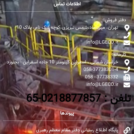
اطلاعات تماس
دفتر فروش:
تهران، میرداماد،شمس تبریزی،کوچه نیک نام، پلاک 10
-
info@LGECO.ir
کارخانه:
خراسان شمالی ، اسفراین کیلومتر 10 جاده اسفراین - بجنورد
058-37738301-4
37738332 - 058
info@LGECO.ir
تلفن : 0218877857-65
پیوندها
پایگاه اطــلاع رســـانی دفتر مقام معظم رهبری