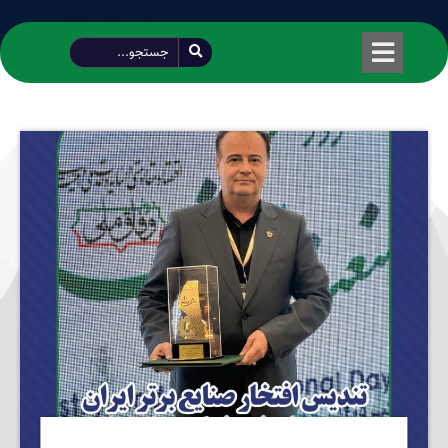
طراحی شده توسط محمود سیفی | 4215 887 0915