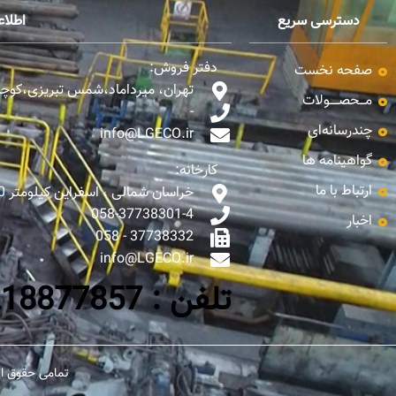
دسترسی سریع
اطلا
دفتر فروش:
صفحه نخست
تهران، میرداماد،شمس تبریزی،کوچه ن
مـــحصـــــولات
-
چندرسانه‌ای
info@LGECO.ir
گواهینامه ها
کارخانه:
ارتباط با ما
خراسان شمالی ، اسفراین کیلومتر 10 جاده اسفراین - بجنورد
058-37738301-4
اخبار
37738332 - 058
info@LGECO.ir
تلفن : 0218877857-65
تمامی حقوق ای