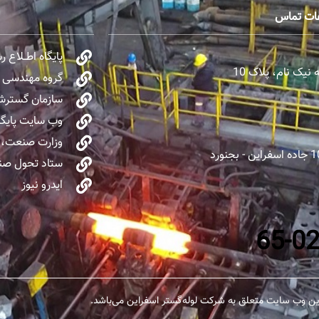
عات تماس
پایگاه اطــلاع 
یک نام، پلاک 10
گروه مهندسی و 
سازمان گسترش 
وب سایت پایگا
وزارت صنعت، 
ستاد تحول صنا
ایدرو نیوز
ن وب سایت متعلق به شرکت لوله‌گستر اسفراین می‌باشد.