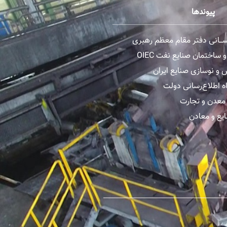
پیوندها
رســـانی دفتر مقام معظم رهبری
ساختمان صنایع نفت OIEC
و نوسازی صنایع ایران
ه اطلاع‌رسانی دولت
معدن و تجارت
یع و معادن