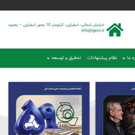
حمود سیفی | 4215 887 0915
خراسان شمالی، اسفراین، کیلومتر 10 محور اسفراین – بجنورد
info@lgeco.ir
ه ما
نظام پیشنهادات
تحقیق و توسعه