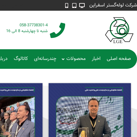
شرکت لوله‌گستر اسفراین
طراحی شده توسط م
058-37738301-4
شنبه تا چهارشنبه 8 الی 16
صفحه اصلی
اخبار
محصولات
چندرسانه‌ای
کاتالوگ
دربار