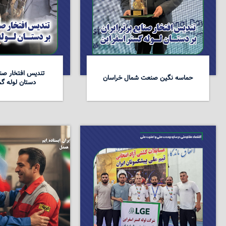
تندیس افتخار صنای
حماسه نگین صنعت شمال خراسان
دستان لوله گس