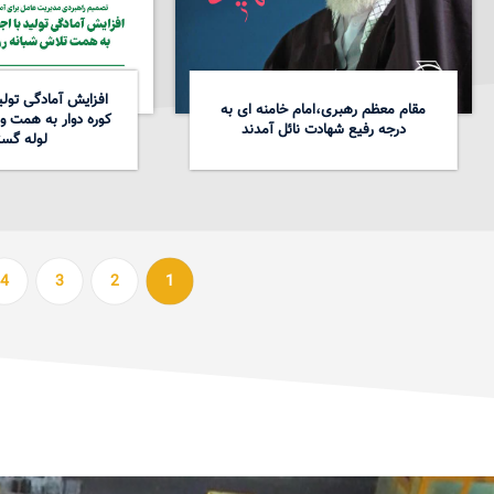
افزایش آمادگی تولید
مقام معظم رهبری،امام خامنه ای به
کوره دوار به همت و
درجه رفیع شهادت نائل آمدند
لوله گست
4
3
2
1