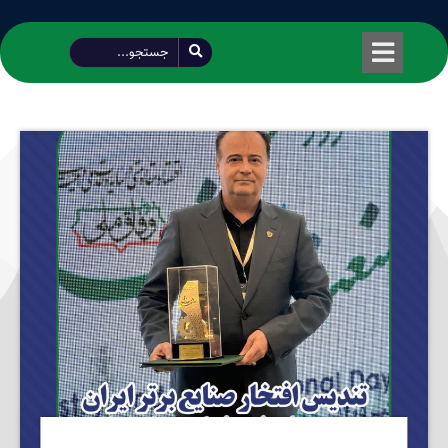
طراحی شده توسط محمود سیفی | 4215 887 0915