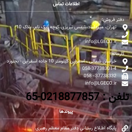
اطلاعات تماس
دفتر فروش:
تهران، میرداماد،شمس تبریزی،کوچه نیک نام، پلاک 10
-
info@LGECO.ir
کارخانه:
خراسان شمالی ، اسفراین کیلومتر 10 جاده اسفراین - بجنورد
058-37738301-4
37738332 - 058
info@LGECO.ir
تلفن : 0218877857-65
پیوندها
پایگاه اطــلاع رســـانی دفتر مقام معظم رهبری