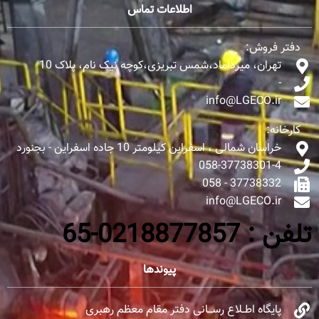
اطلاعات تماس
دفتر فروش:
تهران، میرداماد،شمس تبریزی،کوچه نیک نام، پلاک 10
-
info@LGECO.ir
کارخانه:
خراسان شمالی ، اسفراین کیلومتر 10 جاده اسفراین - بجنورد
058-37738301-4
37738332 - 058
info@LGECO.ir
تلفن : 0218877857-65
پیوندها
پایگاه اطــلاع رســـانی دفتر مقام معظم رهبری