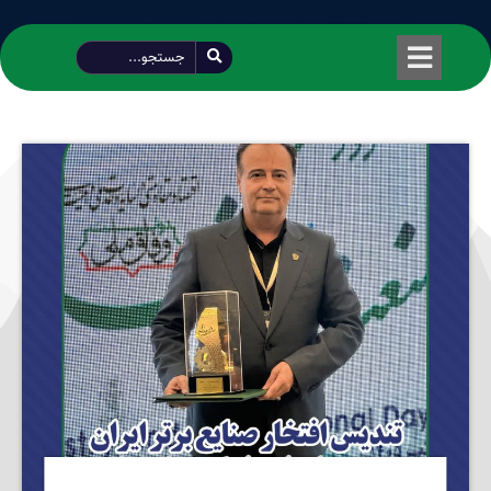
طراحی شده توسط محمود سیفی | 4215 887 0915