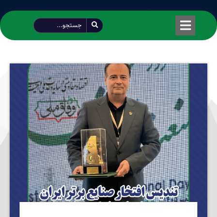
طراحی شده توسط محمود سیفی | 4215 887 0915