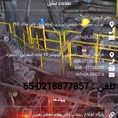
اطلاعات تماس
دفتر فروش:
تهران، میرداماد،شمس تبریزی،کوچه نیک نام، پلاک 10
-
info@LGECO.ir
کارخانه:
خراسان شمالی ، اسفراین کیلومتر 10 جاده اسفراین - بجنورد
058-37738301-4
37738332 - 058
info@LGECO.ir
تلفن : 0218877857-65
پیوندها
پایگاه اطــلاع رســـانی دفتر مقام معظم رهبری