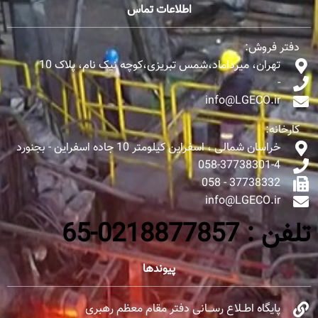
اطلاعات تماس
دفتر فروش:
تهران، میرداماد،شمس تبریزی،کوچه نیک نام، پلاک 10
-
info@LGECO.ir
کارخانه:
خراسان شمالی ، اسفراین کیلومتر 10 جاده اسفراین - بجنورد
058-37738301-4
37738332 - 058
info@LGECO.ir
تلفن : 0218877857-65
پیوندها
پایگاه اطــلاع رســـانی دفتر مقام معظم رهبری