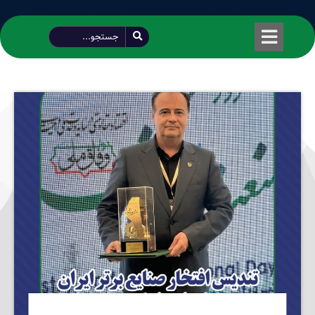
طراحی شده توسط محمود سیفی | 4215 887 0915