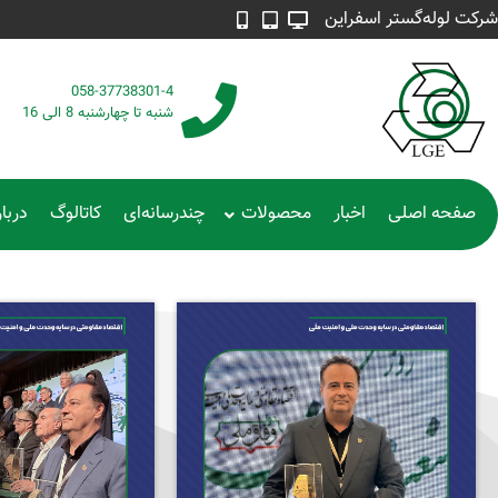
شرکت لوله‌گستر اسفراین
طراحی شده توسط م
058-37738301-4
شنبه تا چهارشنبه 8 الی 16
صفحه اصلی
اخبار
محصولات
چندرسانه‌ای
کاتالوگ
دربار