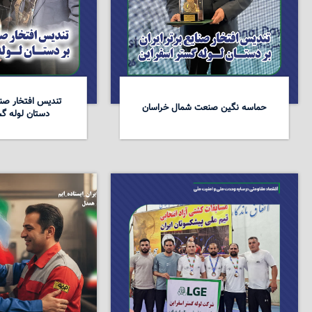
تندیس افتخار صنای
حماسه نگین صنعت شمال خراسان
دستان لوله گس