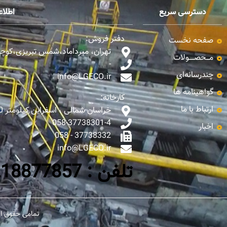
دسترسی سریع
اطلا
دفتر فروش:
صفحه نخست
تهران، میرداماد،شمس تبریزی،کوچه ن
مـــحصـــــولات
-
چندرسانه‌ای
info@LGECO.ir
گواهینامه ها
کارخانه:
ارتباط با ما
خراسان شمالی ، اسفراین کیلومتر 10 جاده اسفراین - بجنورد
058-37738301-4
اخبار
37738332 - 058
info@LGECO.ir
تلفن : 0218877857-65
تمامی حقوق ای