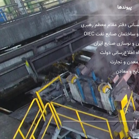
پیوندها
رســـانی دفتر مقام معظم رهبری
ساختمان صنایع نفت OIEC
و نوسازی صنایع ایران
ه اطلاع‌رسانی دولت
معدن و تجارت
یع و معادن