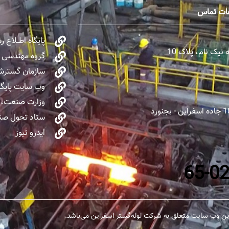
عات تماس
پایگاه اطــلاع 
یک نام، پلاک 10
گروه مهندسی و 
سازمان گسترش 
وب سایت پایگا
وزارت صنعت، 
ستاد تحول صنا
ایدرو نیوز
ن وب سایت متعلق به شرکت لوله‌گستر اسفراین می‌باشد.