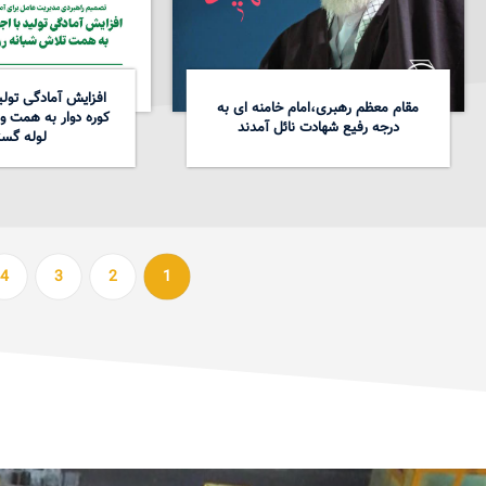
افزایش آمادگی تولید
مقام معظم رهبری،امام خامنه ای به
کوره دوار به همت و
درجه رفیع شهادت نائل آمدند
لوله گست
4
3
2
1