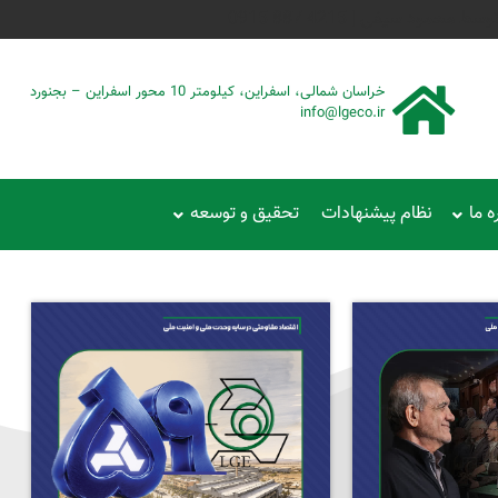
حمود سیفی | 4215 887 0915
خراسان شمالی، اسفراین، کیلومتر 10 محور اسفراین – بجنورد
info@lgeco.ir
ه ما
نظام پیشنهادات
تحقیق و توسعه