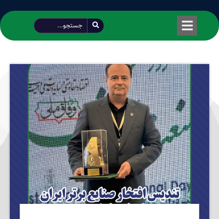
طراحی شده توسط محمود سیفی | 4215 887 0915