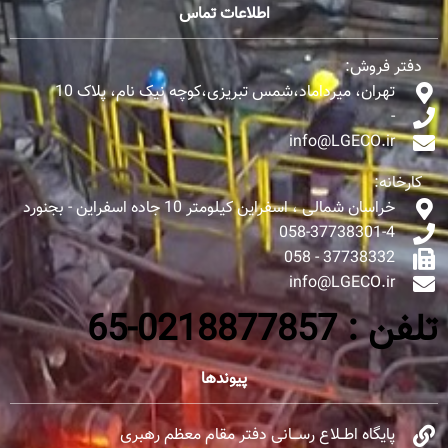
اطلاعات تماس
دفتر فروش:
تهران، میرداماد،شمس تبریزی،کوچه نیک نام، پلاک 10
-
info@LGECO.ir
کارخانه:
خراسان شمالی ، اسفراین کیلومتر 10 جاده اسفراین - بجنورد
058-37738301-4
37738332 - 058
info@LGECO.ir
تلفن : 0218877857-65
پیوندها
پایگاه اطــلاع رســـانی دفتر مقام معظم رهبری