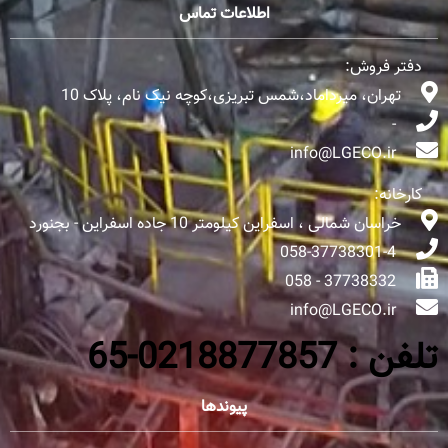
اطلاعات تماس
دفتر فروش:
تهران، میرداماد،شمس تبریزی،کوچه نیک نام، پلاک 10
-
info@LGECO.ir
کارخانه:
خراسان شمالی ، اسفراین کیلومتر 10 جاده اسفراین - بجنورد
058-37738301-4
37738332 - 058
info@LGECO.ir
تلفن : 0218877857-65
پیوندها