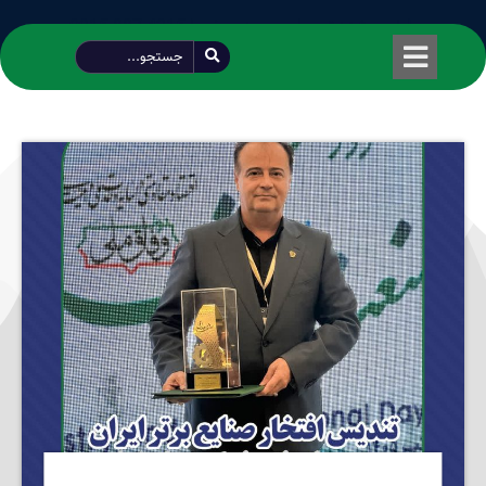
طراحی شده توسط محمود سیفی | 4215 887 0915