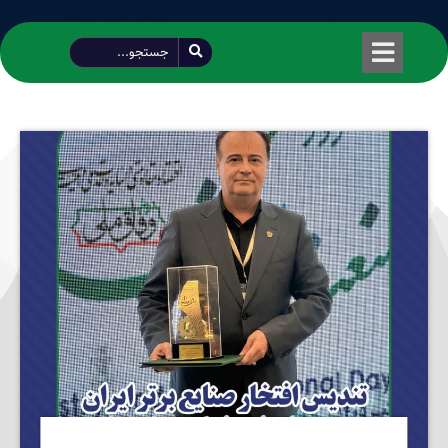
طراحی شده توسط محمود سیفی | 4215 887 0915