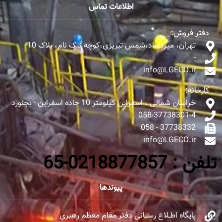
اطلاعات تماس
دفتر فروش:
تهران، میرداماد،شمس تبریزی،کوچه نیک نام، پلاک 10
-
info@LGECO.ir
کارخانه:
خراسان شمالی ، اسفراین کیلومتر 10 جاده اسفراین - بجنورد
058-37738301-4
37738332 - 058
info@LGECO.ir
تلفن : 0218877857-65
پیوندها
پایگاه اطــلاع رســـانی دفتر مقام معظم رهبری