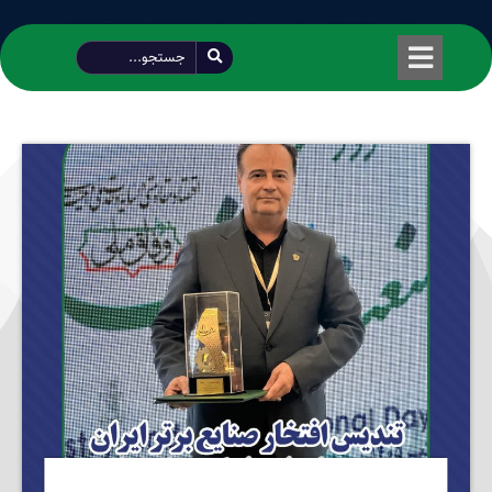
طراحی شده توسط محمود سیفی | 4215 887 0915