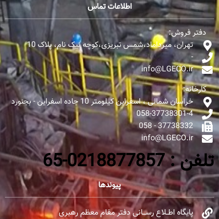
اطلاعات تماس
دفتر فروش:
تهران، میرداماد،شمس تبریزی،کوچه نیک نام، پلاک 10
-
info@LGECO.ir
کارخانه:
خراسان شمالی ، اسفراین کیلومتر 10 جاده اسفراین - بجنورد
058-37738301-4
37738332 - 058
info@LGECO.ir
تلفن : 0218877857-65
پیوندها
پایگاه اطــلاع رســـانی دفتر مقام معظم رهبری