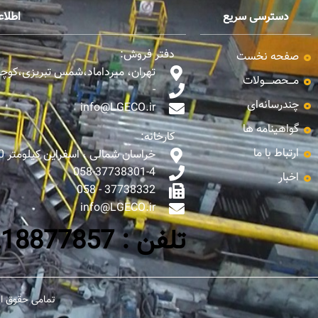
دسترسی سریع
اطلا
دفتر فروش:
صفحه نخست
تهران، میرداماد،شمس تبریزی،کوچه ن
مـــحصـــــولات
-
چندرسانه‌ای
info@LGECO.ir
گواهینامه ها
کارخانه:
ارتباط با ما
خراسان شمالی ، اسفراین کیلومتر 10 جاده اسفراین - بجنورد
058-37738301-4
اخبار
37738332 - 058
info@LGECO.ir
تلفن : 0218877857-65
تمامی حقوق ای