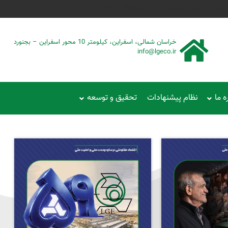
حمود سیفی | 4215 887 0915
خراسان شمالی، اسفراین، کیلومتر 10 محور اسفراین – بجنورد
info@lgeco.ir
ه ما
نظام پیشنهادات
تحقیق و توسعه