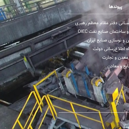
پیوندها
رســـانی دفتر مقام معظم رهبری
ساختمان صنایع نفت OIEC
و نوسازی صنایع ایران
ه اطلاع‌رسانی دولت
معدن و تجارت
یع و معادن