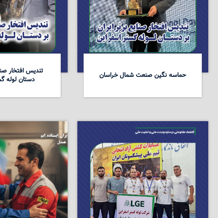
تندیس افتخار صنای
حماسه نگین صنعت شمال خراسان
دستان لوله گس