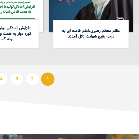
افزایش آمادگی تولید
مقام معظم رهبری،امام خامنه ای به
کوره دوار به همت و
درجه رفیع شهادت نائل آمدند
لوله گست
4
3
2
1