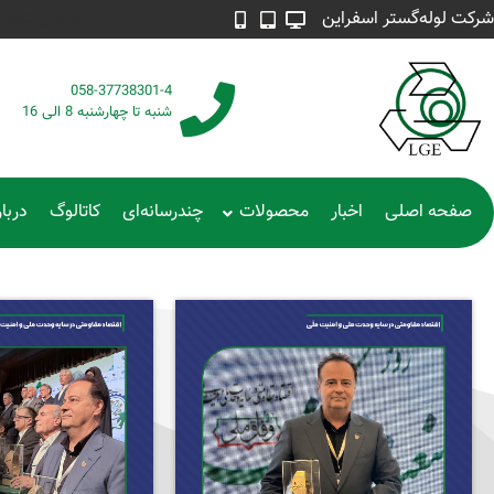
شرکت لوله‌گستر اسفراین
طراحی شده توسط م
058-37738301-4
شنبه تا چهارشنبه 8 الی 16
صفحه اصلی
اخبار
محصولات
چندرسانه‌ای
کاتالوگ
دربار