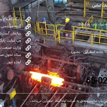
عات تماس
پایگاه اطــلاع 
یک نام، پلاک 10
گروه مهندسی و 
سازمان گسترش 
وب سایت پایگا
وزارت صنعت، 
ستاد تحول صنا
ایدرو نیوز
ن وب سایت متعلق به شرکت لوله‌گستر اسفراین می‌باشد.