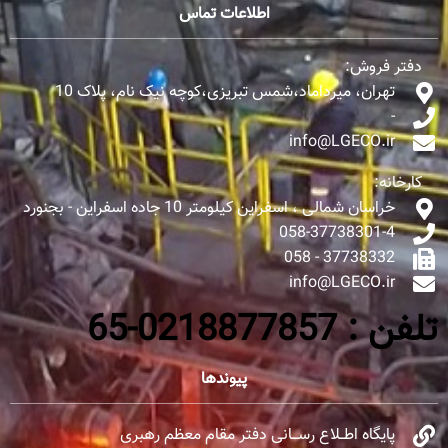
اطلاعات تماس
دفتر فروش:
تهران، میرداماد،شمس تبریزی،کوچه نیک نام، پلاک 10
-
info@LGECO.ir
کارخانه:
خراسان شمالی ، اسفراین کیلومتر 10 جاده اسفراین - بجنورد
058-37738301-4
37738332 - 058
info@LGECO.ir
تلفن : 0218877857-65
پیوندها
پایگاه اطــلاع رســـانی دفتر مقام معظم رهبری