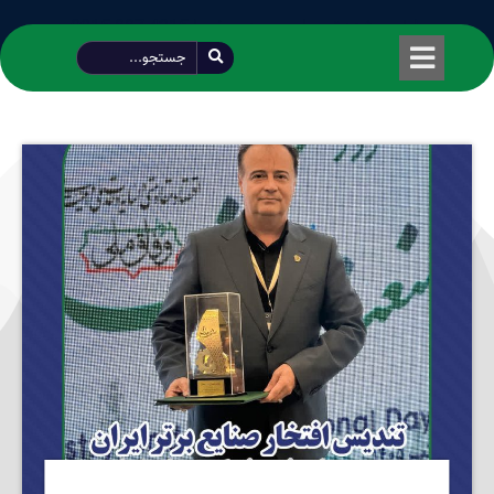
طراحی شده توسط محمود سیفی | 4215 887 0915