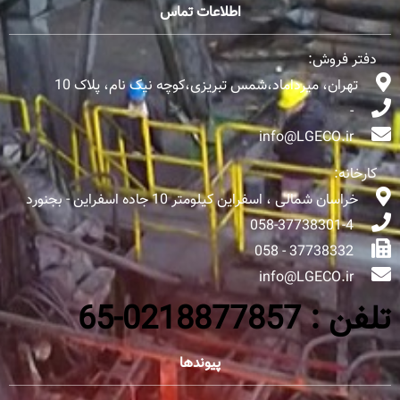
اطلاعات تماس
دفتر فروش:
تهران، میرداماد،شمس تبریزی،کوچه نیک نام، پلاک 10
-
info@LGECO.ir
کارخانه:
خراسان شمالی ، اسفراین کیلومتر 10 جاده اسفراین - بجنورد
058-37738301-4
37738332 - 058
info@LGECO.ir
تلفن : 0218877857-65
پیوندها