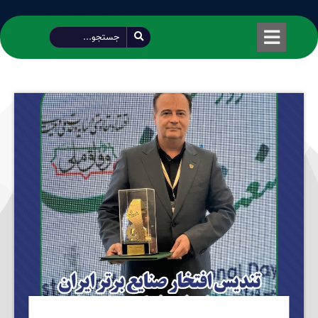
طراحی شده توسط محمود سیفی | 4215 887 0915