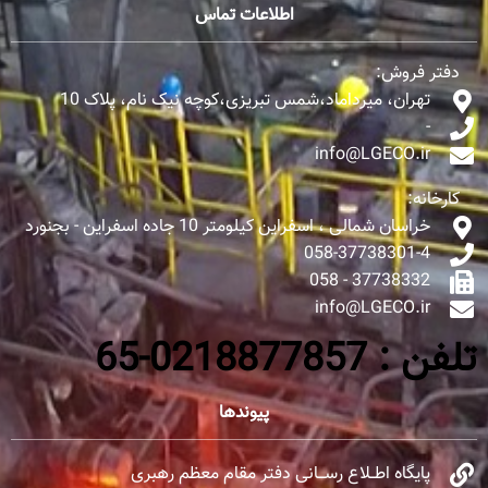
اطلاعات تماس
دفتر فروش:
تهران، میرداماد،شمس تبریزی،کوچه نیک نام، پلاک 10
-
info@LGECO.ir
کارخانه:
خراسان شمالی ، اسفراین کیلومتر 10 جاده اسفراین - بجنورد
058-37738301-4
37738332 - 058
info@LGECO.ir
تلفن : 0218877857-65
پیوندها
پایگاه اطــلاع رســـانی دفتر مقام معظم رهبری