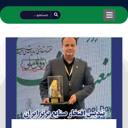
طراحی شده توسط محمود سیفی | 4215 887 0915