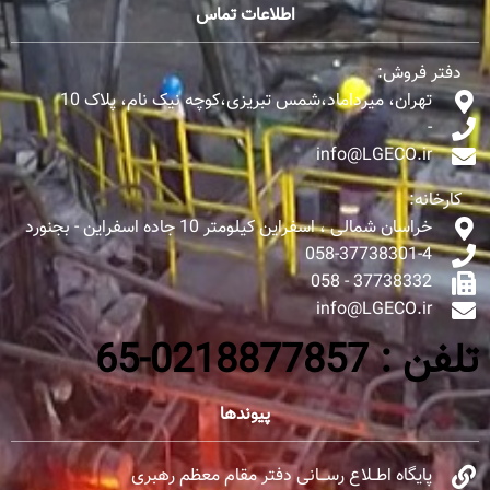
اطلاعات تماس
دفتر فروش:
تهران، میرداماد،شمس تبریزی،کوچه نیک نام، پلاک 10
-
info@LGECO.ir
کارخانه:
خراسان شمالی ، اسفراین کیلومتر 10 جاده اسفراین - بجنورد
058-37738301-4
37738332 - 058
info@LGECO.ir
تلفن : 0218877857-65
پیوندها
پایگاه اطــلاع رســـانی دفتر مقام معظم رهبری