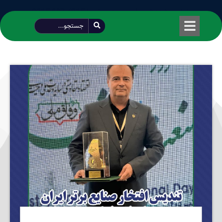
طراحی شده توسط محمود سیفی | 4215 887 0915