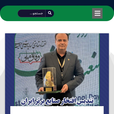
طراحی شده توسط محمود سیفی | 4215 887 0915