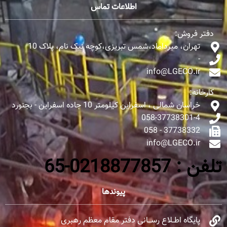
اطلاعات تماس
دفتر فروش:
تهران، میرداماد،شمس تبریزی،کوچه نیک نام، پلاک 10
-
info@LGECO.ir
کارخانه:
خراسان شمالی ، اسفراین کیلومتر 10 جاده اسفراین - بجنورد
058-37738301-4
37738332 - 058
info@LGECO.ir
تلفن : 0218877857-65
پیوندها
پایگاه اطــلاع رســـانی دفتر مقام معظم رهبری