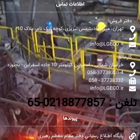
اطلاعات تماس
دفتر فروش:
تهران، میرداماد،شمس تبریزی،کوچه نیک نام، پلاک 10
-
info@LGECO.ir
کارخانه:
خراسان شمالی ، اسفراین کیلومتر 10 جاده اسفراین - بجنورد
058-37738301-4
37738332 - 058
info@LGECO.ir
تلفن : 0218877857-65
پیوندها
پایگاه اطــلاع رســـانی دفتر مقام معظم رهبری