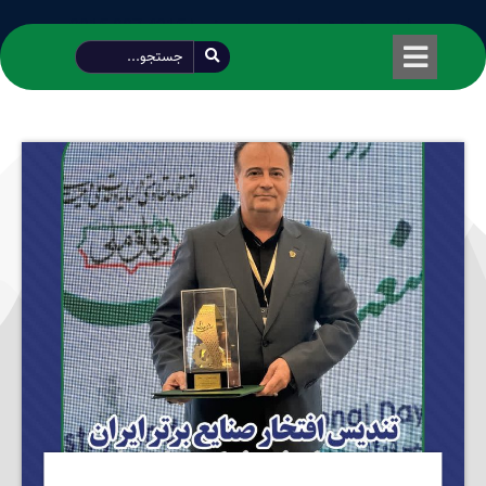
طراحی شده توسط محمود سیفی | 4215 887 0915