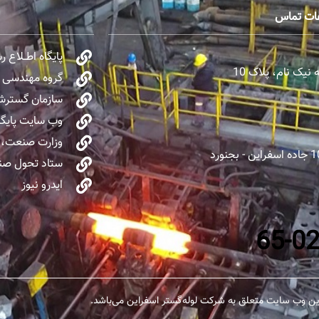
عات تماس
پایگاه اطــلاع 
یک نام، پلاک 10
گروه مهندسی و 
سازمان گسترش 
وب سایت پایگا
وزارت صنعت، 
ستاد تحول صنا
ایدرو نیوز
ن وب سایت متعلق به شرکت لوله‌گستر اسفراین می‌باشد.