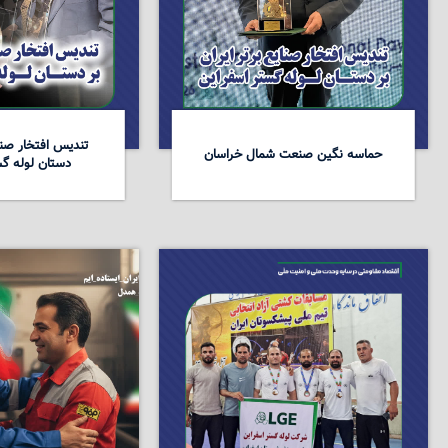
تندیس افتخار صنای
حماسه نگین صنعت شمال خراسان
دستان لوله گس