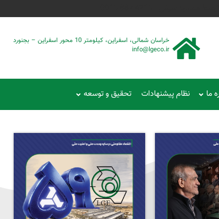
حمود سیفی | 4215 887 0915
خراسان شمالی، اسفراین، کیلومتر 10 محور اسفراین – بجنورد
info@lgeco.ir
ه ما
نظام پیشنهادات
تحقیق و توسعه