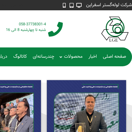
شرکت لوله‌گستر اسفراین
طراحی شده توسط م
058-37738301-4
شنبه تا چهارشنبه 8 الی 16
صفحه اصلی
اخبار
محصولات
چندرسانه‌ای
کاتالوگ
دربار