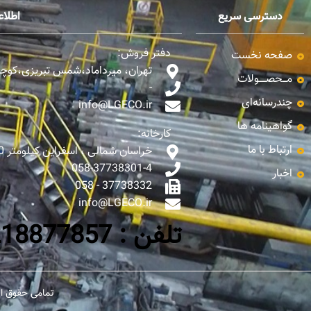
دسترسی سریع
اطلا
دفتر فروش:
صفحه نخست
تهران، میرداماد،شمس تبریزی،کوچه ن
مـــحصـــــولات
-
چندرسانه‌ای
info@LGECO.ir
گواهینامه ها
کارخانه:
ارتباط با ما
خراسان شمالی ، اسفراین کیلومتر 10 جاده اسفراین - بجنورد
058-37738301-4
اخبار
37738332 - 058
info@LGECO.ir
تلفن : 0218877857-65
تمامی حقوق ای