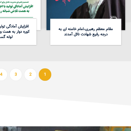
افزایش آمادگی تولید
مقام معظم رهبری،امام خامنه ای به
کوره دوار به همت و
درجه رفیع شهادت نائل آمدند
لوله گست
4
3
2
1