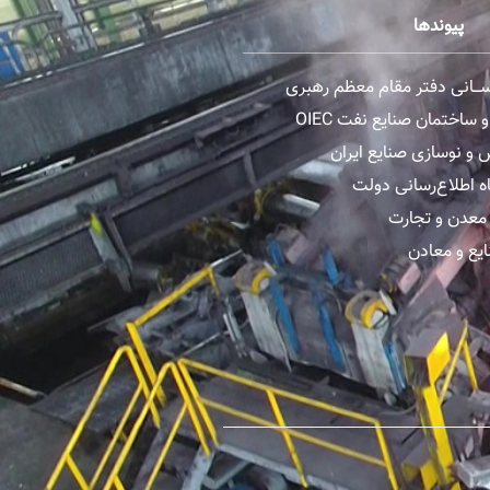
پیوندها
رســـانی دفتر مقام معظم رهبری
ساختمان صنایع نفت OIEC
و نوسازی صنایع ایران
ه اطلاع‌رسانی دولت
معدن و تجارت
یع و معادن