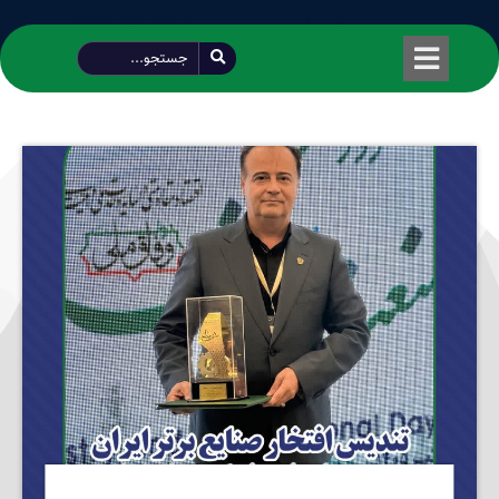
طراحی شده توسط محمود سیفی | 4215 887 0915