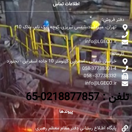
اطلاعات تماس
دفتر فروش:
تهران، میرداماد،شمس تبریزی،کوچه نیک نام، پلاک 10
-
info@LGECO.ir
کارخانه:
خراسان شمالی ، اسفراین کیلومتر 10 جاده اسفراین - بجنورد
058-37738301-4
37738332 - 058
info@LGECO.ir
تلفن : 0218877857-65
پیوندها
پایگاه اطــلاع رســـانی دفتر مقام معظم رهبری