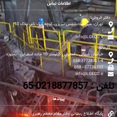
اطلاعات تماس
دفتر فروش:
تهران، میرداماد،شمس تبریزی،کوچه نیک نام، پلاک 10
-
info@LGECO.ir
کارخانه:
خراسان شمالی ، اسفراین کیلومتر 10 جاده اسفراین - بجنورد
058-37738301-4
37738332 - 058
info@LGECO.ir
تلفن : 0218877857-65
پیوندها
پایگاه اطــلاع رســـانی دفتر مقام معظم رهبری