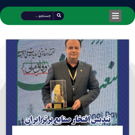
طراحی شده توسط محمود سیفی | 4215 887 0915