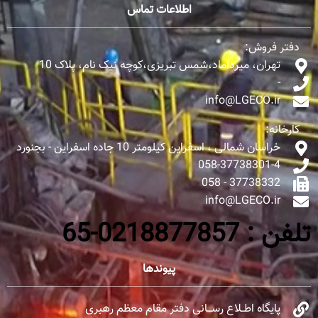
اطلاعات تماس
دفتر فروش:
تهران، میرداماد،شمس تبریزی،کوچه نیک نام، پلاک 10
-
info@LGECO.ir
کارخانه:
خراسان شمالی ، اسفراین کیلومتر 10 جاده اسفراین - بجنورد
058-37738301-4
37738332 - 058
info@LGECO.ir
تلفن : 0218877857-65
پیوندها
پایگاه اطــلاع رســـانی دفتر مقام معظم رهبری