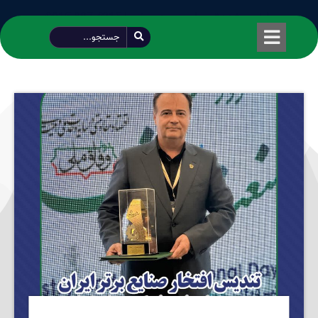
طراحی شده توسط محمود سیفی | 4215 887 0915