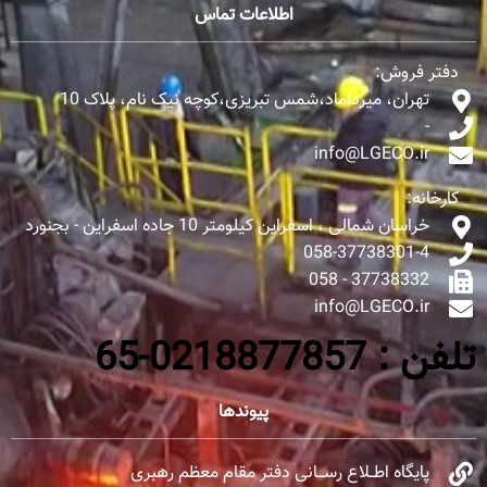
اطلاعات تماس
دفتر فروش:
تهران، میرداماد،شمس تبریزی،کوچه نیک نام، پلاک 10
-
info@LGECO.ir
کارخانه:
خراسان شمالی ، اسفراین کیلومتر 10 جاده اسفراین - بجنورد
058-37738301-4
37738332 - 058
info@LGECO.ir
تلفن : 0218877857-65
پیوندها
پایگاه اطــلاع رســـانی دفتر مقام معظم رهبری