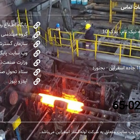
عات تماس
پایگاه اطــلاع 
یک نام، پلاک 10
گروه مهندسی و 
سازمان گسترش 
وب سایت پایگا
وزارت صنعت، 
ستاد تحول صنا
ایدرو نیوز
ن وب سایت متعلق به شرکت لوله‌گستر اسفراین می‌باشد.