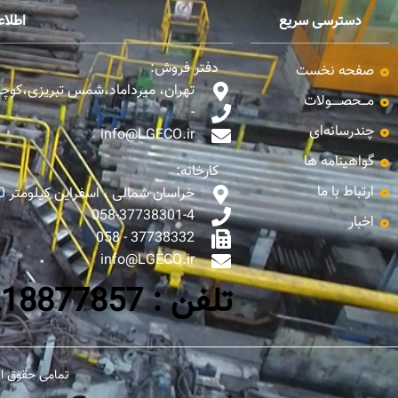
دسترسی سریع
اطلا
دفتر فروش:
صفحه نخست
تهران، میرداماد،شمس تبریزی،کوچه ن
مـــحصـــــولات
-
چندرسانه‌ای
info@LGECO.ir
گواهینامه ها
کارخانه:
ارتباط با ما
خراسان شمالی ، اسفراین کیلومتر 10 جاده اسفراین - بجنورد
058-37738301-4
اخبار
37738332 - 058
info@LGECO.ir
تلفن : 0218877857-65
تمامی حقوق ای