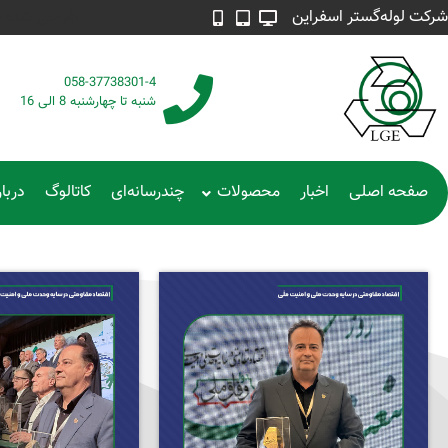
شرکت لوله‌گستر اسفراین
طراحی شده توسط م
058-37738301-4
شنبه تا چهارشنبه 8 الی 16
صفحه اصلی
اخبار
محصولات
چندرسانه‌ای
کاتالوگ
دربار