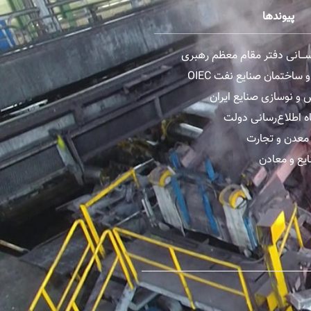
پیوندها
رســـانی دفتر مقام معظم رهبری
ساختمان صنایع نفت OIEC
و نوسازی صنایع ایران
ه اطلاع‌رسانی دولت
معدن و تجارت
یع و معادن