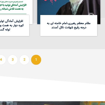
افزایش آمادگی تولید
مقام معظم رهبری،امام خامنه ای به
کوره دوار به همت و
درجه رفیع شهادت نائل آمدند
لوله گست
4
3
2
1