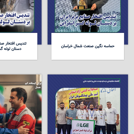
تندیس افتخار صنای
حماسه نگین صنعت شمال خراسان
دستان لوله گس