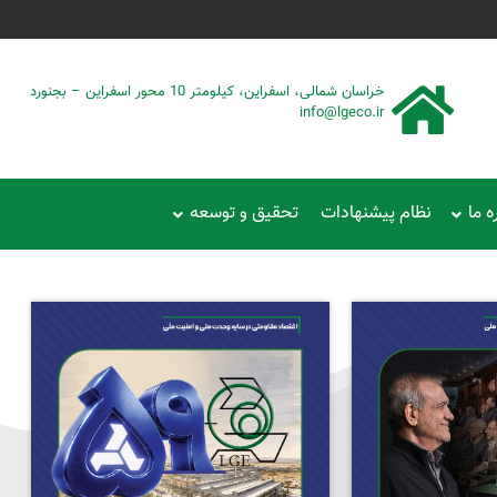
حمود سیفی | 4215 887 0915
خراسان شمالی، اسفراین، کیلومتر 10 محور اسفراین – بجنورد
info@lgeco.ir
ه ما
نظام پیشنهادات
تحقیق و توسعه